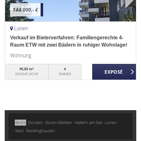
144.000,- €
Lünen
Verkauf im Bieterverfahren: Familiengerechte 4-
Raum ETW mit zwei Bädern in ruhiger Wohnlage!
Wohnung
95,83 m²
4
WOHNFLÄCHE
ZIMMER
Brühl
Dorsten
Düren-Merken
Haltern am See
Lünen
Marl
Recklinghausen