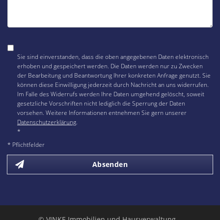
Sie sind einverstanden, dass die oben angegebenen Daten elektronisch
erhoben und gespeichert werden. Die Daten werden nur zu Zwecken
der Bearbeitung und Beantwortung Ihrer konkreten Anfrage genutzt. Sie
können diese Einwilligung jederzeit durch Nachricht an uns widerrufen.
Im Falle des Widerrufs werden Ihre Daten umgehend gelöscht, soweit
gesetzliche Vorschriften nicht lediglich die Sperrung der Daten
vorsehen. Weitere Informationen entnehmen Sie gern unserer
Datenschutzerklärung
.
*
* Pflichtfelder
Absenden
© VINKE Immobilien und Hausverwaltung