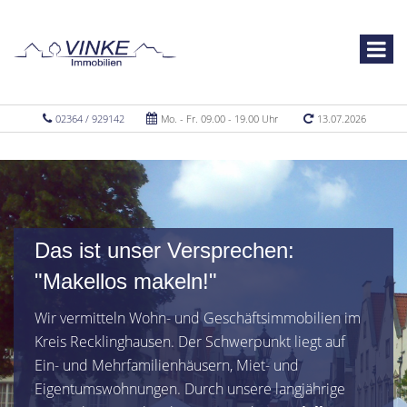
02364 / 929142
Mo. - Fr. 09.00 - 19.00 Uhr
13.07.2026
Das ist unser Versprechen:
"Makellos makeln!"
Wir vermitteln Wohn- und Geschäftsimmobilien im
Kreis Recklinghausen. Der Schwerpunkt liegt auf
Ein- und Mehrfamilienhäusern, Miet- und
Eigentumswohnungen. Durch unsere langjährige