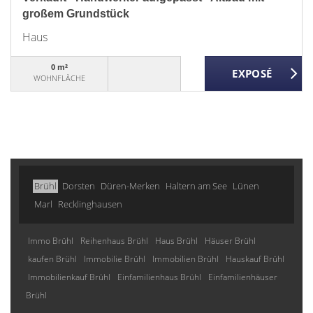
großem Grundstück
Haus
0 m²
WOHNFLÄCHE
Brühl
Dorsten
Düren-Merken
Haltern am See
Lünen
Marl
Recklinghausen
Immo Brühl
Reihenhaus Brühl
Haus Brühl
Häuser Brühl
kaufen Brühl
Immobilie Brühl
Immobilien Brühl
Hauskauf Brühl
Immobilienkauf Brühl
Einfamilienhaus Brühl
Einfamilienhäuser
Brühl