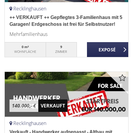
Recklinghausen
++ VERKAUFT ++ Gepflegtes 3-Familienhaus mit 5
Garagen! Erdgeschoss ist frei für Selbstnutzer!
Mehrfamilienhaus
0 m²
9
WOHNFLÄCHE
ZIMMER
140.000,- €
VERKAUFT
Recklinghausen
Verkauft - Handwerker aufgepasst - Altbau mit