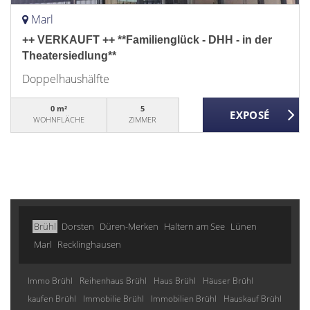
Marl
++ VERKAUFT ++ **Familienglück - DHH - in der
Theatersiedlung**
Doppelhaushälfte
0 m²
5
WOHNFLÄCHE
ZIMMER
Brühl
Dorsten
Düren-Merken
Haltern am See
Lünen
Marl
Recklinghausen
Immo Brühl
Reihenhaus Brühl
Haus Brühl
Häuser Brühl
kaufen Brühl
Immobilie Brühl
Immobilien Brühl
Hauskauf Brühl