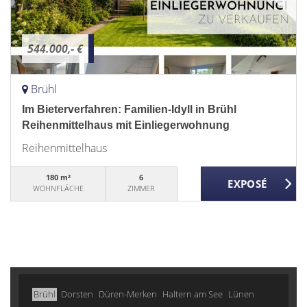
544.000,- €
Brühl
Im Bieterverfahren: Familien-Idyll in Brühl
Reihenmittelhaus mit Einliegerwohnung
Reihenmittelhaus
180 m²
6
WOHNFLÄCHE
ZIMMER
Brühl
Dorsten
Düren-Merken
Haltern am See
Lünen