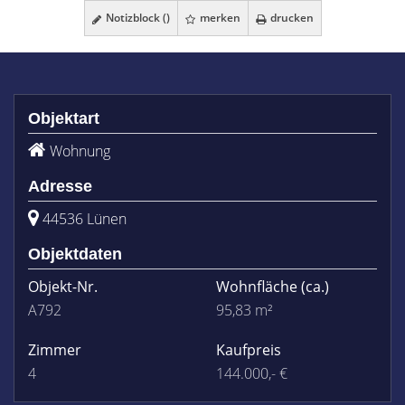
Notizblock (
)
merken
drucken
Objektart
Wohnung
Adresse
44536 Lünen
Objektdaten
Objekt-Nr.
Wohnfläche
(ca.)
A792
95,83 m²
Zimmer
Kaufpreis
4
144.000,- €