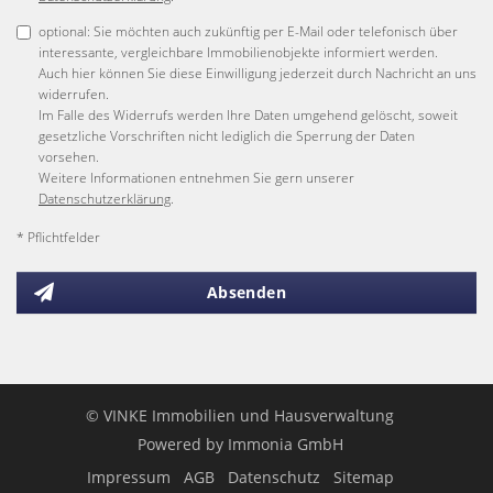
optional: Sie möchten auch zukünftig per E-Mail oder telefonisch über
interessante, vergleichbare Immobilienobjekte informiert werden.
Auch hier können Sie diese Einwilligung jederzeit durch Nachricht an uns
widerrufen.
Im Falle des Widerrufs werden Ihre Daten umgehend gelöscht, soweit
gesetzliche Vorschriften nicht lediglich die Sperrung der Daten
vorsehen.
Weitere Informationen entnehmen Sie gern unserer
Datenschutzerklärung
.
* Pflichtfelder
Absenden
© VINKE Immobilien und Hausverwaltung
Powered by
Immonia GmbH
Impressum
AGB
Datenschutz
Sitemap