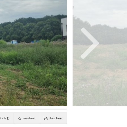
ock (
)
merken
drucken