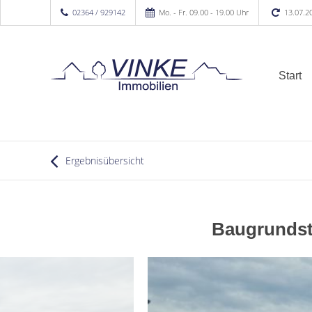
02364 / 929142
Mo. - Fr. 09.00 - 19.00 Uhr
13.07.2
Start
Ergebnisübersicht
Baugrundst