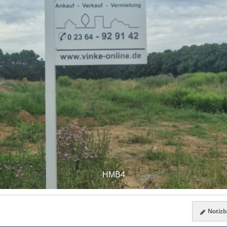
HMB4
Notizbl