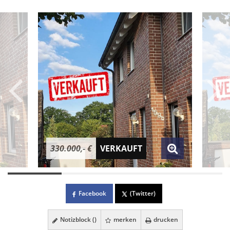
330.000,- €
VERKAUFT
Facebook
(Twitter)
Notizblock (
)
merken
drucken