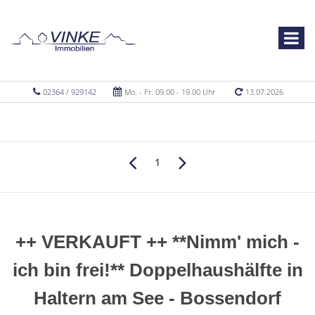
02364 / 929142
Mo. - Fr. 09.00 - 19.00 Uhr
13.07.2026
1
++ VERKAUFT ++ **Nimm' mich -
ich bin frei!** Doppelhaushälfte in
Haltern am See - Bossendorf