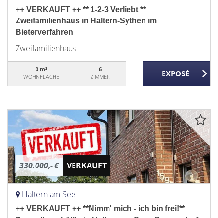
++ VERKAUFT ++ ** 1-2-3 Verliebt **
Zweifamilienhaus in Haltern-Sythen im
Bieterverfahren
Zweifamilienhaus
0 m²
6
WOHNFLÄCHE
ZIMMER
330.000,- €
VERKAUFT
Haltern am See
++ VERKAUFT ++ **Nimm' mich - ich bin frei!**