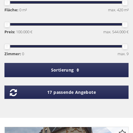
Fläche:
0 m²
max. 420 m²
Preis:
100.000 €
max. 544.000 €
Zimmer:
0
max. 9
Sortierung
17 passende Angebote