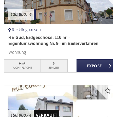
120.000,- €
Recklinghausen
RE-Süd, Erdgeschoss, 116 m² -
Eigentumswohnung Nr. 9 - im Bieterverfahren
Wohnung
0 m²
3
WOHNFLÄCHE
ZIMMER
150.000,- €
VERKAUFT