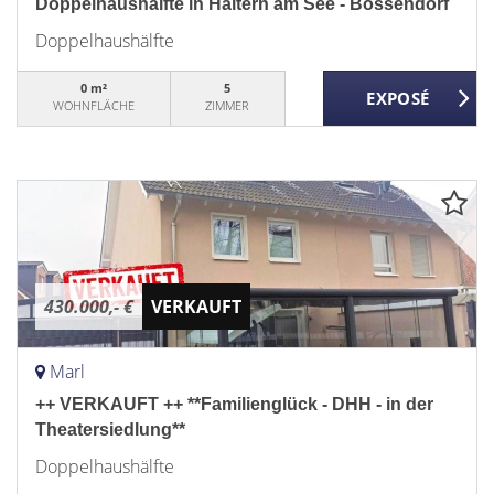
Doppelhaushälfte in Haltern am See - Bossendorf
Doppelhaushälfte
0 m²
5
WOHNFLÄCHE
ZIMMER
430.000,- €
VERKAUFT
Marl
++ VERKAUFT ++ **Familienglück - DHH - in der
Theatersiedlung**
Doppelhaushälfte