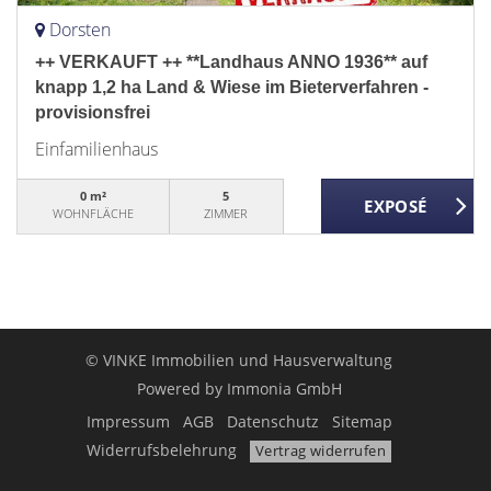
Dorsten
++ VERKAUFT ++ **Landhaus ANNO 1936** auf
knapp 1,2 ha Land & Wiese im Bieterverfahren -
provisionsfrei
Einfamilienhaus
0 m²
5
WOHNFLÄCHE
ZIMMER
© VINKE Immobilien und Hausverwaltung
Powered by
Immonia GmbH
Impressum
AGB
Datenschutz
Sitemap
Widerrufsbelehrung
Vertrag widerrufen