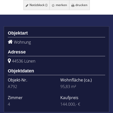
Notizblock (
)
merken
drucken
Objektart
Wohnung
Adresse
44536 Lünen
Objektdaten
Objekt-Nr.
Wohnfläche
(ca.)
A792
95,83 m²
Zimmer
Kaufpreis
4
144.000,- €