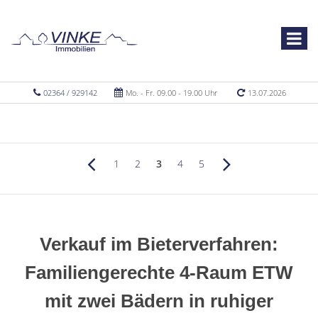
02364 / 929142
Mo. - Fr. 09.00 - 19.00 Uhr
13.07.2026
1
2
3
4
5
Verkauf im Bieterverfahren:
Familiengerechte 4-Raum ETW
mit zwei Bädern in ruhiger