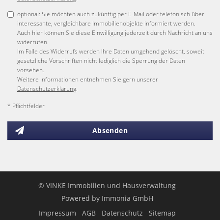
optional: Sie möchten auch zukünftig per E-Mail oder telefonisch über
interessante, vergleichbare Immobilienobjekte informiert werden.
Auch hier können Sie diese Einwilligung jederzeit durch Nachricht an uns
widerrufen.
Im Falle des Widerrufs werden Ihre Daten umgehend gelöscht, soweit
gesetzliche Vorschriften nicht lediglich die Sperrung der Daten
vorsehen.
Weitere Informationen entnehmen Sie gern unserer
Datenschutzerklärung
.
* Pflichtfelder
Absenden
© VINKE Immobilien und Hausverwaltung
Powered by
Immonia GmbH
Impressum
AGB
Datenschutz
Sitemap