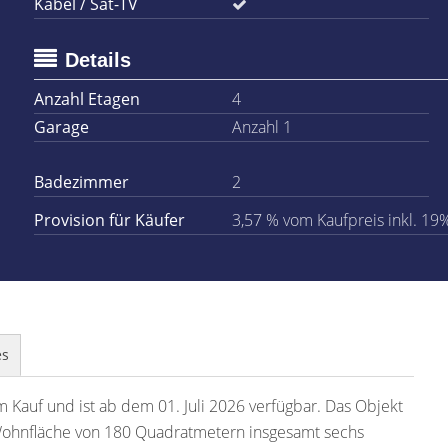
Kabel / Sat-TV
Details
Anzahl Etagen
4
Garage
Anzahl 1
Badezimmer
2
Provision für Käufer
3,57 % vom Kaufpreis inkl. 19
es
 Kauf und ist ab dem 01. Juli 2026 verfügbar. Das Objekt
r Wohnfläche von 180 Quadratmetern insgesamt sechs