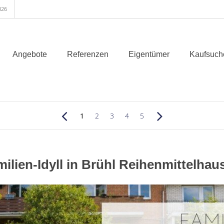
026
Angebote
Referenzen
Eigentümer
Kaufsuch
1
2
3
4
5
milien-Idyll in Brühl Reihenmittelha