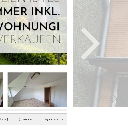
ock (
)
merken
drucken